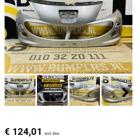
€
124,01
incl. btw