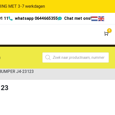
NG MET 3-7 werkdagen
01 11
whatsapp 0644665355
Chat met ons!
0
Wi
g
RBUMPER J4-23123
123