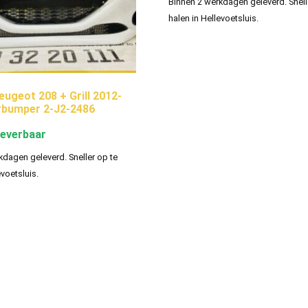
Binnen 2 werkdagen geleverd. Snell
halen in Hellevoetsluis.
ugeot 208 + Grill 2012-
rbumper 2-J2-2486
leverbaar
kdagen geleverd. Sneller op te
evoetsluis.