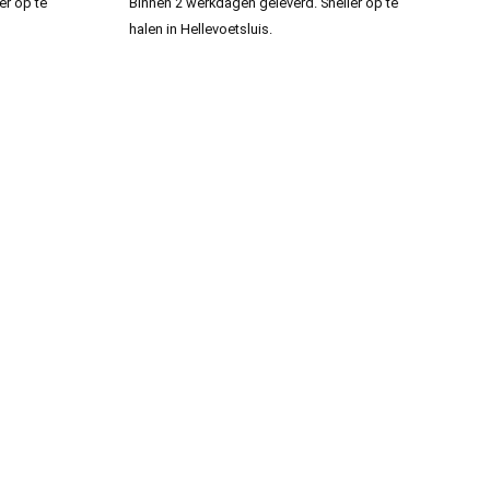
er op te
Binnen 2 werkdagen geleverd. Sneller op te
halen in Hellevoetsluis.