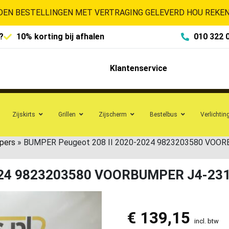
EN BESTELLINGEN MET VERTRAGING GELEVERD HOU REKENI
?
10% korting bij afhalen
010 322 
Klantenservice
Zijskirts
Grillen
Zijscherm
Bestelbus
Verlichtin
pers
»
BUMPER Peugeot 208 II 2020-2024 9823203580 VOO
2024 9823203580 VOORBUMPER J4-23
€
139,15
incl. btw