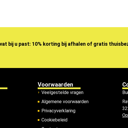
wat bij u past: 10% korting bij afhalen of gratis thuisb
Voorwaarden
C
Veelgestelde vragen
Bu
Algemene voorwaarden
Ra
32
Privacyverklaring
Op
Cookiebeleid