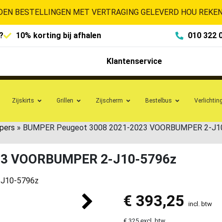
EN BESTELLINGEN MET VERTRAGING GELEVERD HOU REKENI
?
10% korting bij afhalen
010 322 
Klantenservice
Zijskirts
Grillen
Zijscherm
Bestelbus
Verlichtin
pers
»
BUMPER Peugeot 3008 2021-2023 VOORBUMPER 2-J1
23 VOORBUMPER 2-J10-5796z
€
393,25
incl. btw
€ 325 excl. btw