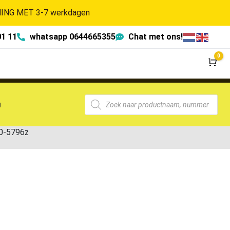
NG MET 3-7 werkdagen
01 11
whatsapp 0644665355
Chat met ons!
0
Wi
g
0-5796z