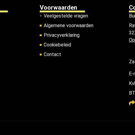
Voorwaarden
C
Veelgestelde vragen
Bu
Algemene voorwaarden
Ra
32
Privacyverklaring
Op
Cookiebeleid
Contact
Za
E-
Kv
BT