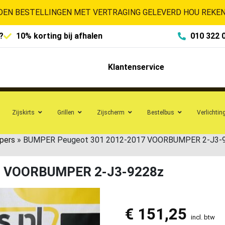
EN BESTELLINGEN MET VERTRAGING GELEVERD HOU REKENI
?
10% korting bij afhalen
010 322 
Klantenservice
Zijskirts
Grillen
Zijscherm
Bestelbus
Verlichtin
pers
»
BUMPER Peugeot 301 2012-2017 VOORBUMPER 2-J3-
7 VOORBUMPER 2-J3-9228z
€
151,25
incl. btw