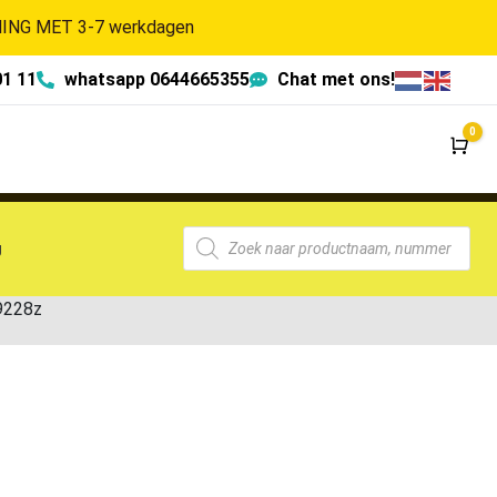
NG MET 3-7 werkdagen
01 11
whatsapp 0644665355
Chat met ons!
0
Wi
g
9228z