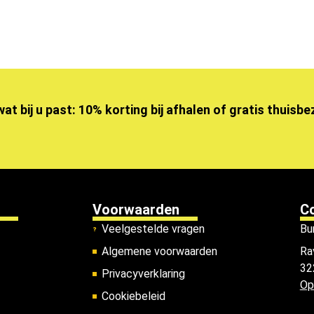
wat bij u past: 10% korting bij afhalen of gratis thuisb
Voorwaarden
C
Veelgestelde vragen
Bu
Algemene voorwaarden
Ra
32
Privacyverklaring
Op
Cookiebeleid