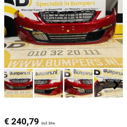
€
240,79
incl. btw