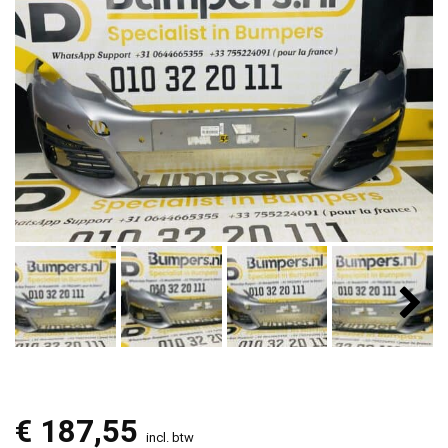
€
187,55
incl. btw