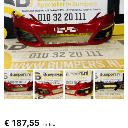
€
187,55
incl. btw