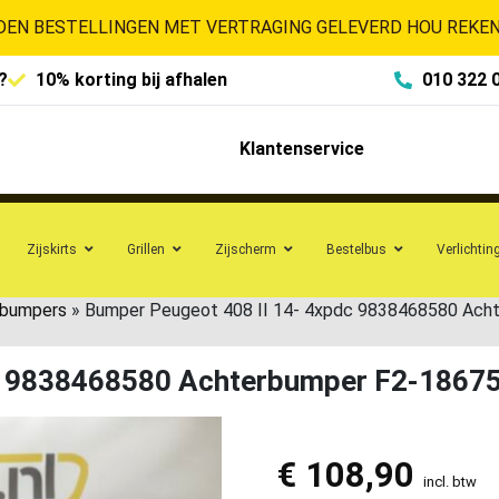
EN BESTELLINGEN MET VERTRAGING GELEVERD HOU REKENI
?
10% korting bij afhalen
010 322 
Klantenservice
Zijskirts
Grillen
Zijscherm
Bestelbus
Verlichtin
rbumpers
»
Bumper Peugeot 408 II 14- 4xpdc 9838468580 Ach
dc 9838468580 Achterbumper F2-1867
€
108,90
incl. btw