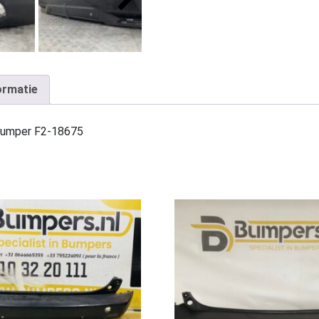
ormatie
bumper F2-18675