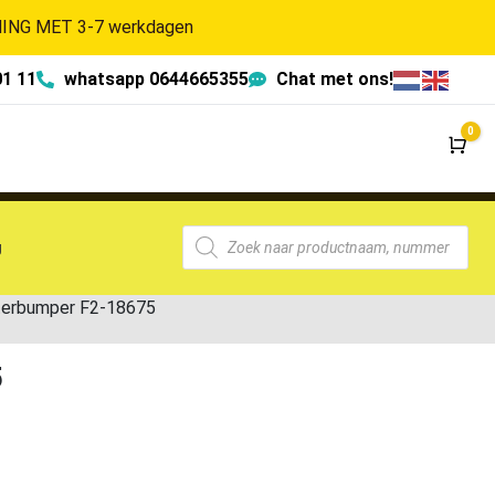
NG MET 3-7 werkdagen
01 11
whatsapp 0644665355
Chat met ons!
0
Wi
g
terbumper F2-18675
5