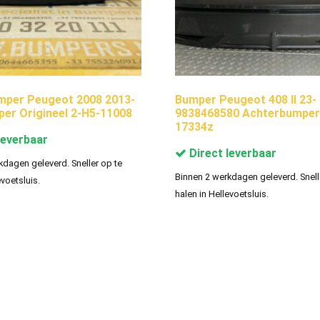
mper Peugeot 2008 2013-
Bumper Peugeot 408 II 23-
er Origineel 2-H5-11008
9838468580 Achterbumper
17334z
leverbaar
Direct leverbaar
kdagen geleverd. Sneller op te
Binnen 2 werkdagen geleverd. Snell
evoetsluis.
halen in Hellevoetsluis.