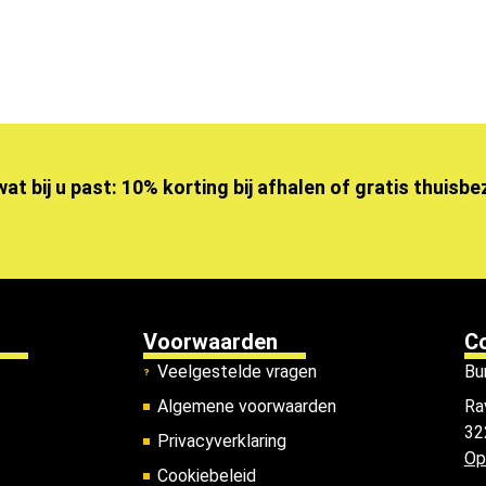
wat bij u past: 10% korting bij afhalen of gratis thuisb
Voorwaarden
C
Veelgestelde vragen
Bu
Algemene voorwaarden
Ra
32
Privacyverklaring
Op
Cookiebeleid