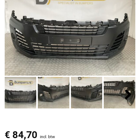
€
84,70
incl. btw