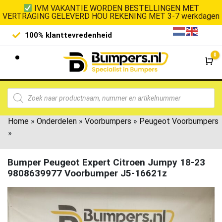
IVM VAKANTIE WORDEN BESTELLINGEN MET
VERTRAGING GELEVERD HOU REKENING MET 3-7 werkdagen
Laagste prijsgarantie
De goedko
0
Wi
Home
»
Onderdelen
»
Voorbumpers
»
Peugeot Voorbumpers
»
Bumper Peugeot Expert Citroen Jumpy 18-23
9808639977 Voorbumper J5-16621z