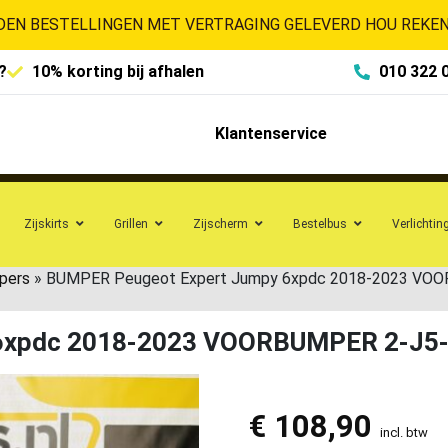
EN BESTELLINGEN MET VERTRAGING GELEVERD HOU REKENI
?
10% korting bij afhalen
010 322 
Klantenservice
Zijskirts
Grillen
Zijscherm
Bestelbus
Verlichtin
pers
»
BUMPER Peugeot Expert Jumpy 6xpdc 2018-2023 VO
6xpdc 2018-2023 VOORBUMPER 2-J5
€
108,90
incl. btw