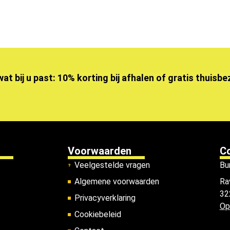
wat bij u past: 10% korting bij afhalen of gratis thuisb
Voorwaarden
C
Veelgestelde vragen
Bu
Algemene voorwaarden
Ra
32
Privacyverklaring
Op
Cookiebeleid