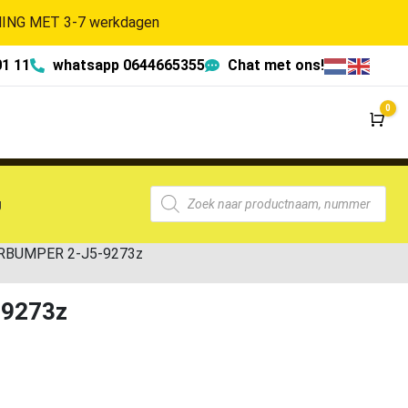
NG MET 3-7 werkdagen
01 11
whatsapp 0644665355
Chat met ons!
0
Wi
g
ORBUMPER 2-J5-9273z
-9273z