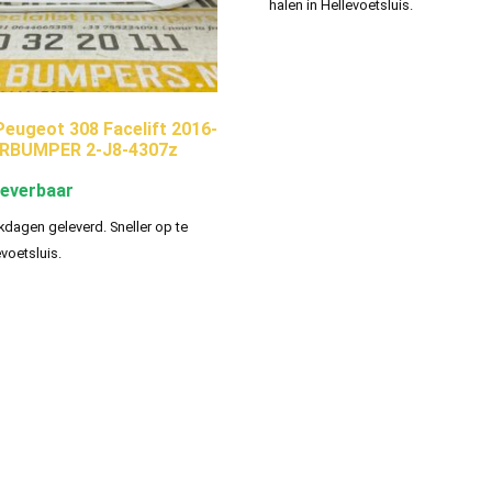
halen in Hellevoetsluis.
ugeot 308 Facelift 2016-
RBUMPER 2-J8-4307z
leverbaar
kdagen geleverd. Sneller op te
evoetsluis.