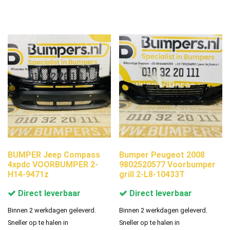
BUMPER Jeep Compass
Bumper Peugeot 2008
4xpdc VOORBUMPER 2-
9802520577 Voorbumper
H14-9471z
grill 2-L8-10433T
Direct leverbaar
Direct leverbaar
Binnen 2 werkdagen geleverd.
Binnen 2 werkdagen geleverd.
Sneller op te halen in
Sneller op te halen in