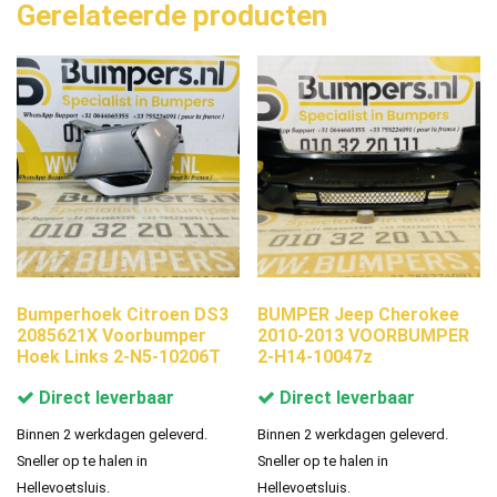
Gerelateerde producten
Bumperhoek Citroen DS3
BUMPER Jeep Cherokee
2085621X Voorbumper
2010-2013 VOORBUMPER
Hoek Links 2-N5-10206T
2-H14-10047z
Direct leverbaar
Direct leverbaar
Binnen 2 werkdagen geleverd.
Binnen 2 werkdagen geleverd.
Sneller op te halen in
Sneller op te halen in
Hellevoetsluis.
Hellevoetsluis.