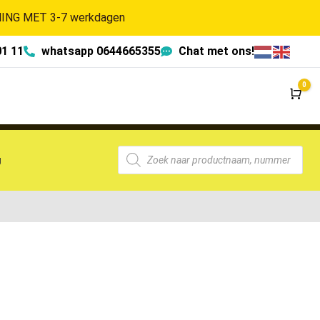
NG MET 3-7 werkdagen
01 11
whatsapp 0644665355
Chat met ons!
0
Wi
g