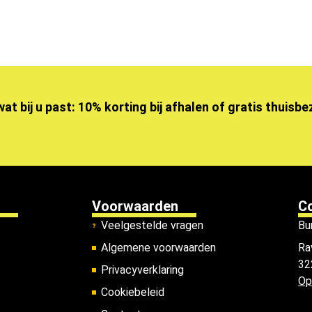
wat bij u past: 10% korting bij afhalen of gratis thuisb
Voorwaarden
C
Veelgestelde vragen
Bu
Algemene voorwaarden
Ra
32
Privacyverklaring
Op
Cookiebeleid