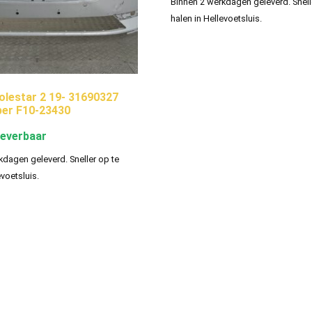
Binnen 2 werkdagen geleverd. Snell
halen in Hellevoetsluis.
lestar 2 19- 31690327
er F10-23430
leverbaar
kdagen geleverd. Sneller op te
evoetsluis.