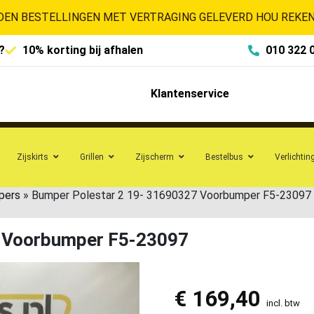
EN BESTELLINGEN MET VERTRAGING GELEVERD HOU REKENI
?
10% korting bij afhalen
010 322 
Klantenservice
Zijskirts
Grillen
Zijscherm
Bestelbus
Verlichtin
pers
»
Bumper Polestar 2 19- 31690327 Voorbumper F5-23097
7 Voorbumper F5-23097
€
169,40
incl. btw