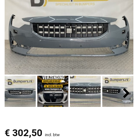
€
302,50
incl. btw