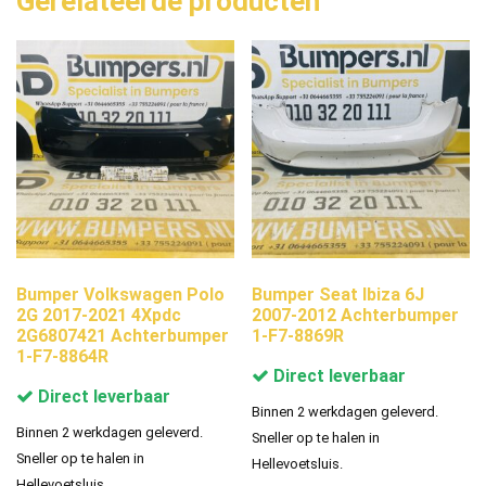
Gerelateerde producten
Bumper Volkswagen Polo
Bumper Seat Ibiza 6J
2G 2017-2021 4Xpdc
2007-2012 Achterbumper
2G6807421 Achterbumper
1-F7-8869R
1-F7-8864R
Direct leverbaar
Direct leverbaar
Binnen 2 werkdagen geleverd.
Binnen 2 werkdagen geleverd.
Sneller op te halen in
Sneller op te halen in
Hellevoetsluis.
Hellevoetsluis.