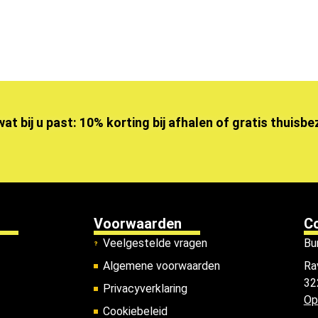
wat bij u past: 10% korting bij afhalen of gratis thuisb
Voorwaarden
C
Veelgestelde vragen
Bu
Algemene voorwaarden
Ra
32
Privacyverklaring
Op
Cookiebeleid