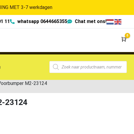
NG MET 3-7 werkdagen
01 11
whatsapp 0644665355
Chat met ons!
0
Wi
g
 Voorbumper M2-23124
2-23124