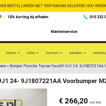
EN BESTELLINGEN MET VERTRAGING GELEVERD HOU REKENI
?
10% korting bij afhalen
010 322 
Klantenservice
Zijskirts
Grillen
Zijscherm
Bestelbus
Verlichtin
pers
»
Bumper Porsche Taycan Facelift 9J1 24- 9J1807221AA
t 9J1 24- 9J1807221AA Voorbumper M
€
266,20
incl. btw