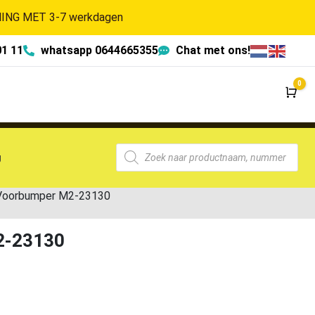
NG MET 3-7 werkdagen
01 11
whatsapp 0644665355
Chat met ons!
0
Wi
g
 Voorbumper M2-23130
2-23130