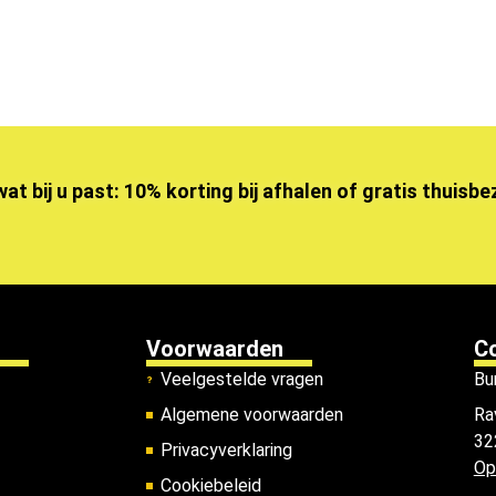
wat bij u past: 10% korting bij afhalen of gratis thuisb
Voorwaarden
C
Veelgestelde vragen
Bu
Algemene voorwaarden
Ra
32
Privacyverklaring
Op
Cookiebeleid