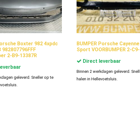
rsche Boxter 982 4xpdc
BUMPER Porsche Cayenne 
3 982807796FFF
Sport VOORBUMPER 2-C9-
er 2-B9-13387R
Direct leverbaar
leverbaar
Binnen 2 werkdagen geleverd. Snell
kdagen geleverd. Sneller op te
halen in Hellevoetsluis.
evoetsluis.