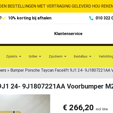
EN BESTELLINGEN MET VERTRAGING GELEVERD HOU REKENI
?
10% korting bij afhalen
010 322 
Klantenservice
Zijskirts
Grillen
Zijscherm
Bestelbus
Verlichtin
pers
»
Bumper Porsche Taycan Facelift 9J1 24- 9J1807221AA
t 9J1 24- 9J1807221AA Voorbumper M
€
266,20
incl. btw