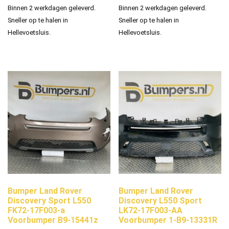
Binnen 2 werkdagen geleverd.
Binnen 2 werkdagen geleverd.
Sneller op te halen in
Sneller op te halen in
Hellevoetsluis.
Hellevoetsluis.
Bumper Land Rover
Bumper Land Rover
Discovery Sport L550
Discovery L550 Sport
FK72-17F003-a
LK72-17F003-AA
Voorbumper B9-15441z
Voorbumper 1-B9-13331R