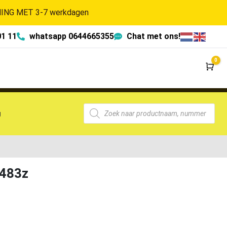
NG MET 3-7 werkdagen
01 11
whatsapp 0644665355
Chat met ons!
0
Wi
g
6483z