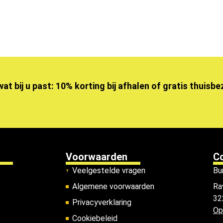
wat bij u past: 10% korting bij afhalen of gratis thuisb
Voorwaarden
C
Veelgestelde vragen
Bu
Algemene voorwaarden
Ra
32
Privacyverklaring
Op
Cookiebeleid