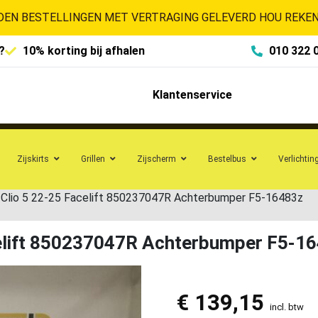
EN BESTELLINGEN MET VERTRAGING GELEVERD HOU REKENI
?
10% korting bij afhalen
010 322 
Klantenservice
Zijskirts
Grillen
Zijscherm
Bestelbus
Verlichtin
 Clio 5 22-25 Facelift 850237047R Achterbumper F5-16483z
celift 850237047R Achterbumper F5-1
€
139,15
incl. btw