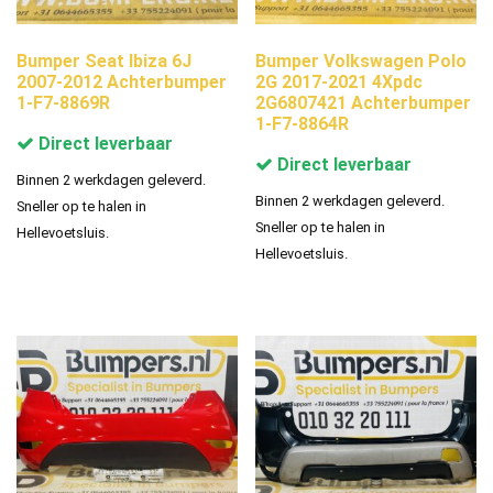
Bumper Seat Ibiza 6J
Bumper Volkswagen Polo
2007-2012 Achterbumper
2G 2017-2021 4Xpdc
1-F7-8869R
2G6807421 Achterbumper
1-F7-8864R
Direct leverbaar
Direct leverbaar
Binnen 2 werkdagen geleverd.
Binnen 2 werkdagen geleverd.
Sneller op te halen in
Sneller op te halen in
Hellevoetsluis.
Hellevoetsluis.