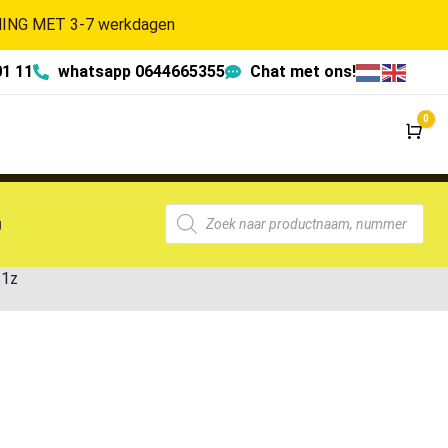
NG MET 3-7 werkdagen
01 11
whatsapp 0644665355
Chat met ons!
0
Wi
g
11z