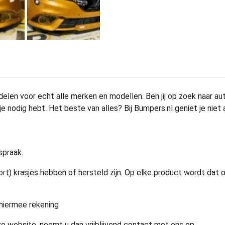
elen voor echt alle merken en modellen. Ben jij op zoek naar au
e nodig hebt. Het beste van alles? Bij Bumpers.nl geniet je niet 
spraak.
rt) krasjes hebben of hersteld zijn. Op elke product wordt dat 
hiermee rekening
e website, neemt u dan vrijblijvend contact met ons op.