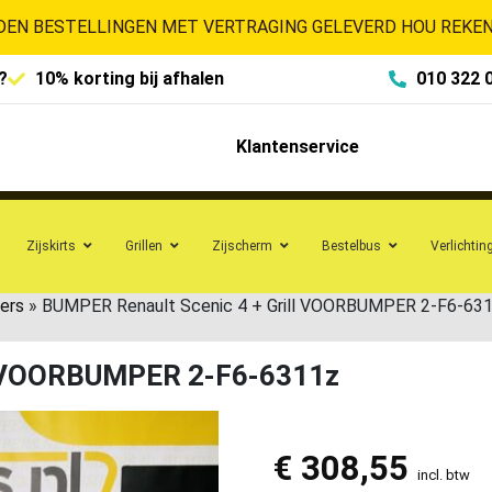
EN BESTELLINGEN MET VERTRAGING GELEVERD HOU REKENI
?
10% korting bij afhalen
010 322 
Klantenservice
Zijskirts
Grillen
Zijscherm
Bestelbus
Verlichtin
ers
»
BUMPER Renault Scenic 4 + Grill VOORBUMPER 2-F6-63
ll VOORBUMPER 2-F6-6311z
€
308,55
incl. btw