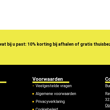
wat bij u past: 10% korting bij afhalen of gratis thuisb
Voorwaarden
C
Veelgestelde vragen
Bu
Algemene voorwaarden
Ra
32
Privacyverklaring
Op
Cookiebeleid