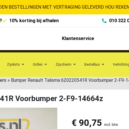
EN BESTELLINGEN MET VERTRAGING GELEVERD HOU REKENI
?
10% korting bij afhalen
010 322 
Klantenservice
Zijskirts
Grillen
Zijscherm
Bestelbus
Verlichtin
ers
»
Bumper Renault Talisma 620220541R Voorbumper 2-F9-
541R Voorbumper 2-F9-14664z
€
90,75
incl. btw