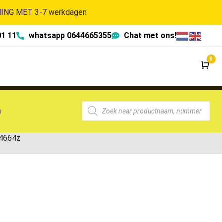
NG MET 3-7 werkdagen
01 11
whatsapp 0644665355
Chat met ons!
0
Wi
g
14664z