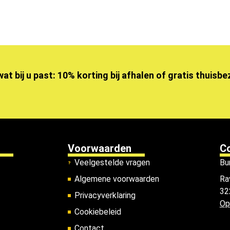
wat bij u past: 10% korting bij afhalen of gratis thuisb
Voorwaarden
C
Veelgestelde vragen
Bu
Algemene voorwaarden
Ra
32
Privacyverklaring
Op
Cookiebeleid
Contact