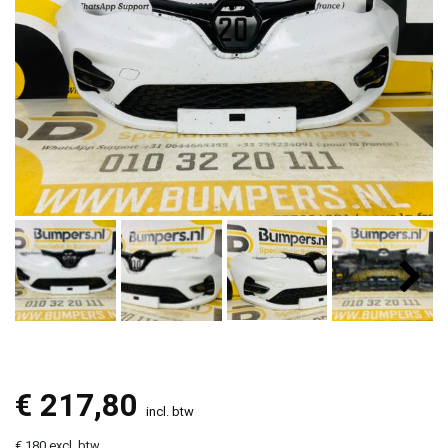
€
217,80
incl. btw
€ 180 excl. btw