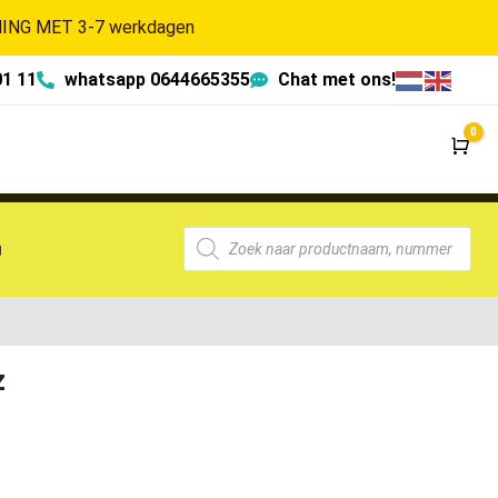
NG MET 3-7 werkdagen
01 11
whatsapp 0644665355
Chat met ons!
0
Wi
g
z