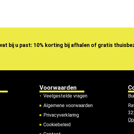
wat bij u past: 10% korting bij afhalen of gratis thuisb
Voorwaarden
C
Veelgestelde vragen
Bu
Algemene voorwaarden
Ra
32
Privacyverklaring
Op
Cookiebeleid