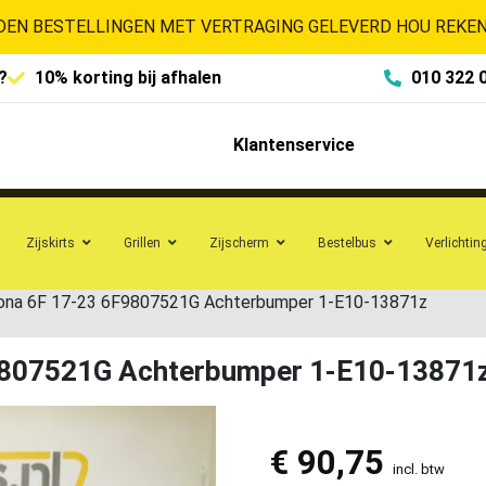
EN BESTELLINGEN MET VERTRAGING GELEVERD HOU REKENI
?
10% korting bij afhalen
010 322 
Klantenservice
Zijskirts
Grillen
Zijscherm
Bestelbus
Verlichtin
ona 6F 17-23 6F9807521G Achterbumper 1-E10-13871z
9807521G Achterbumper 1-E10-13871
€
90,75
incl. btw