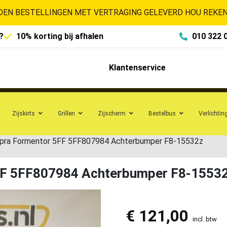
EN BESTELLINGEN MET VERTRAGING GELEVERD HOU REKENI
?
10% korting bij afhalen
010 322 
Klantenservice
Zijskirts
Grillen
Zijscherm
Bestelbus
Verlichtin
pra Formentor 5FF 5FF807984 Achterbumper F8-15532z
FF 5FF807984 Achterbumper F8-1553
€
121,00
incl. btw