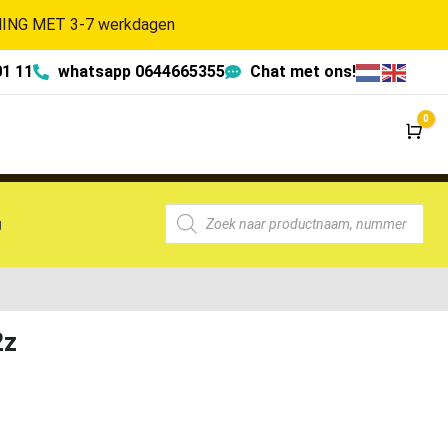
NG MET 3-7 werkdagen
01 11
whatsapp 0644665355
Chat met ons!
0
Wi
g
2z