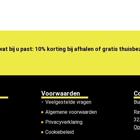
wat bij u past: 10% korting bij afhalen of gratis thuisb
Voorwaarden
C
Veelgestelde vragen
Bu
Algemene voorwaarden
Ra
32
Privacyverklaring
Op
Cookiebeleid