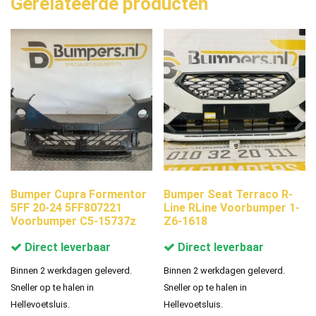
Gerelateerde producten
Bumper Cupra Formentor
Bumper Seat Terraco R-
5FF 20-24 5FF807221
Line RLine Voorbumper 1-
Voorbumper C5-15737z
Z6-1618
Direct leverbaar
Direct leverbaar
Binnen 2 werkdagen geleverd.
Binnen 2 werkdagen geleverd.
Sneller op te halen in
Sneller op te halen in
Hellevoetsluis.
Hellevoetsluis.