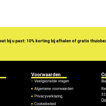
wat bij u past: 10% korting bij afhalen of gratis thuisb
Voorwaarden
C
Veelgestelde vragen
Bu
Algemene voorwaarden
Ra
32
Privacyverklaring
Op
Cookiebeleid