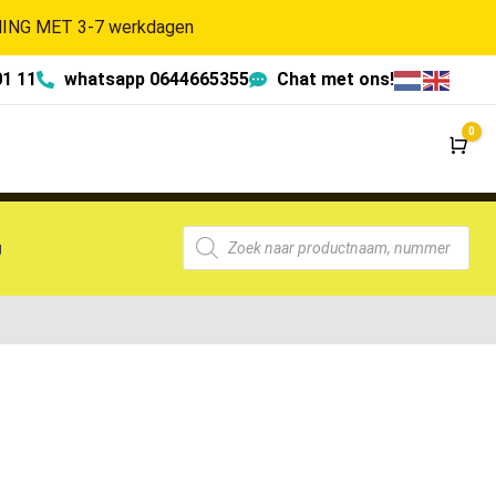
NG MET 3-7 werkdagen
01 11
whatsapp 0644665355
Chat met ons!
0
Wi
g