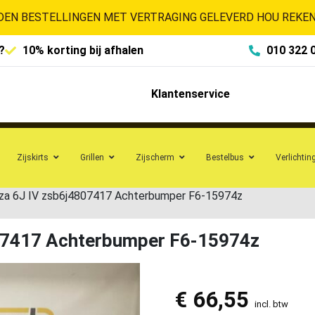
EN BESTELLINGEN MET VERTRAGING GELEVERD HOU REKENI
?
10% korting bij afhalen
010 322 
Klantenservice
Zijskirts
Grillen
Zijscherm
Bestelbus
Verlichtin
iza 6J IV zsb6j4807417 Achterbumper F6-15974z
807417 Achterbumper F6-15974z
€
66,55
incl. btw