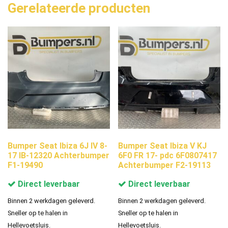
Gerelateerde producten
Bumper Seat Ibiza 6J IV 8-
Bumper Seat Ibiza V KJ
17 IB-12320 Achterbumper
6F0 FR 17- pdc 6F0807417
F1-19490
Achterbumper F2-19113
Direct leverbaar
Direct leverbaar
Binnen 2 werkdagen geleverd.
Binnen 2 werkdagen geleverd.
Sneller op te halen in
Sneller op te halen in
Hellevoetsluis.
Hellevoetsluis.