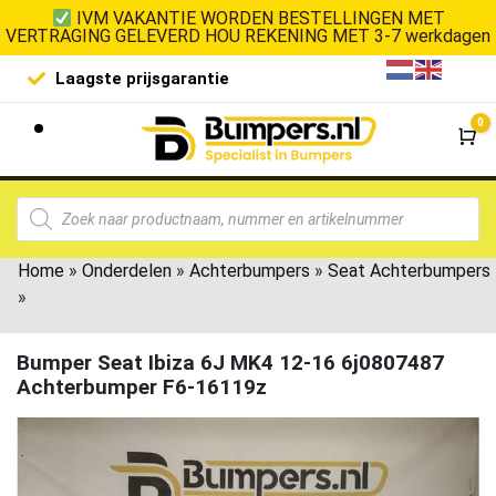
IVM VAKANTIE WORDEN BESTELLINGEN MET
VERTRAGING GELEVERD HOU REKENING MET 3-7 werkdagen
Laagste prijsgarantie
De goedko
0
Wi
Home
»
Onderdelen
»
Achterbumpers
»
Seat Achterbumpers
»
Bumper Seat Ibiza 6J MK4 12-16 6j0807487
Achterbumper F6-16119z