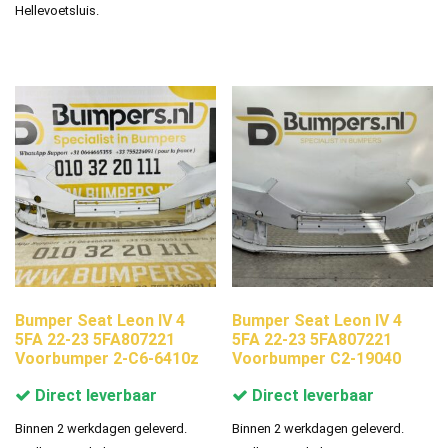
Hellevoetsluis.
Bumper Seat Leon IV 4
Bumper Seat Leon IV 4
5FA 22-23 5FA807221
5FA 22-23 5FA807221
Voorbumper 2-C6-6410z
Voorbumper C2-19040
Direct leverbaar
Direct leverbaar
Binnen 2 werkdagen geleverd.
Binnen 2 werkdagen geleverd.