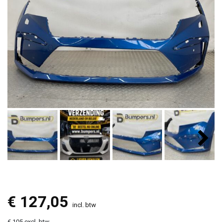
€
127,05
incl. btw
€ 105 excl. btw