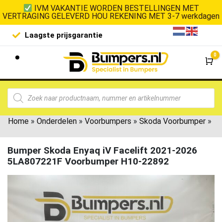
IVM VAKANTIE WORDEN BESTELLINGEN MET
VERTRAGING GELEVERD HOU REKENING MET 3-7 werkdagen
Laagste prijsgarantie
De goedko
0
Wi
Home
»
Onderdelen
»
Voorbumpers
»
Skoda Voorbumper
»
Bumper Skoda Enyaq iV Facelift 2021-2026
5LA807221F Voorbumper H10-22892