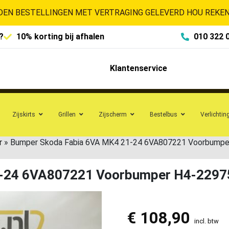
EN BESTELLINGEN MET VERTRAGING GELEVERD HOU REKENI
?
10% korting bij afhalen
010 322 
Klantenservice
Zijskirts
Grillen
Zijscherm
Bestelbus
Verlichtin
r
»
Bumper Skoda Fabia 6VA MK4 21-24 6VA807221 Voorbumpe
1-24 6VA807221 Voorbumper H4-2297
€
108,90
incl. btw