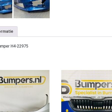
ormatie
umper H4-22975