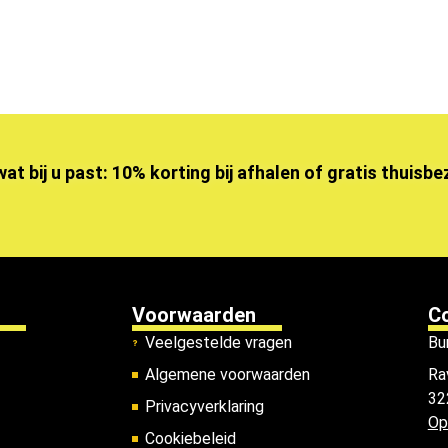
wat bij u past: 10% korting bij afhalen of gratis thuisb
Voorwaarden
C
Veelgestelde vragen
Bu
Algemene voorwaarden
Ra
32
Privacyverklaring
Op
Cookiebeleid