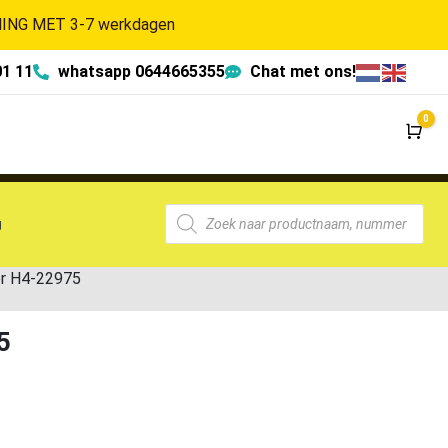
NG MET 3-7 werkdagen
01 11
whatsapp 0644665355
Chat met ons!
0
Wi
g
r H4-22975
5