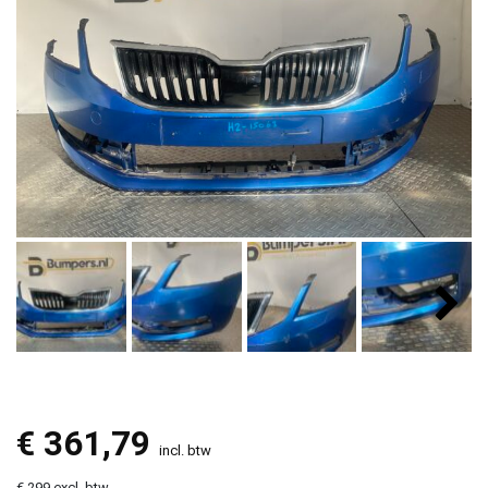
€
361,79
incl. btw
€ 299 excl. btw