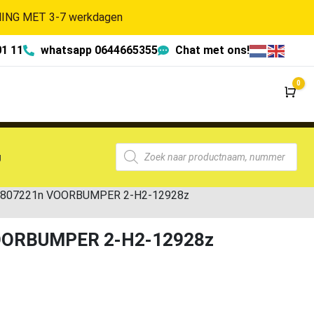
NG MET 3-7 werkdagen
01 11
whatsapp 0644665355
Chat met ons!
0
Wi
g
5E0807221n VOORBUMPER 2-H2-12928z
 VOORBUMPER 2-H2-12928z