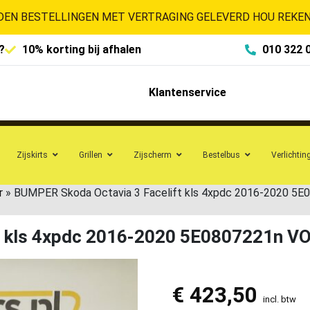
EN BESTELLINGEN MET VERTRAGING GELEVERD HOU REKENI
?
10% korting bij afhalen
010 322 
Klantenservice
Zijskirts
Grillen
Zijscherm
Bestelbus
Verlichtin
r
»
BUMPER Skoda Octavia 3 Facelift kls 4xpdc 2016-2020 
ft kls 4xpdc 2016-2020 5E0807221n
€
423,50
incl. btw