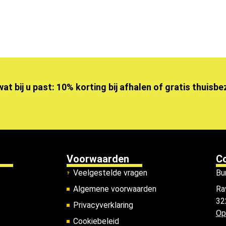
wat bij u past: 10% korting bij afhalen of gratis thuisb
Voorwaarden
C
Veelgestelde vragen
Bu
Algemene voorwaarden
Ra
32
Privacyverklaring
Op
Cookiebeleid