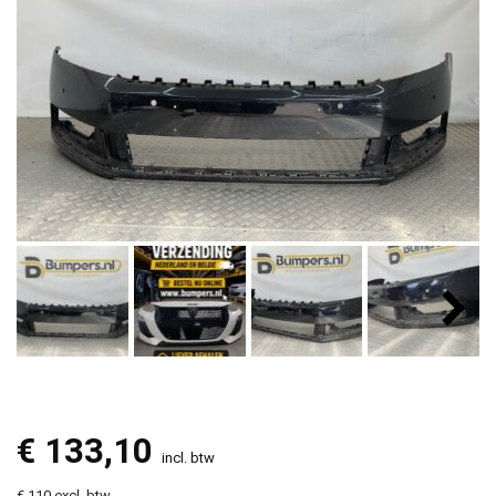
€
133,10
incl. btw
€ 110 excl. btw