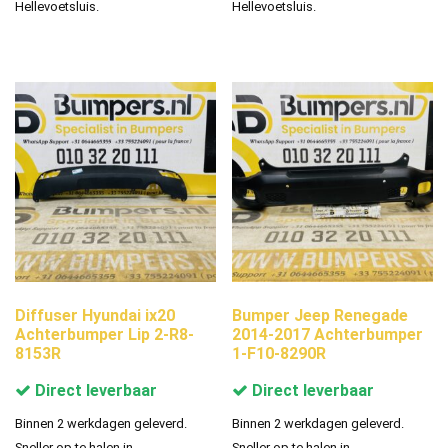
Hellevoetsluis.
Hellevoetsluis.
Diffuser Hyundai ix20
Bumper Jeep Renegade
Achterbumper Lip 2-R8-
2014-2017 Achterbumper
8153R
1-F10-8290R
Direct leverbaar
Direct leverbaar
Binnen 2 werkdagen geleverd.
Binnen 2 werkdagen geleverd.
Sneller op te halen in
Sneller op te halen in