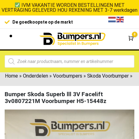
IVM VAKANTIE WORDEN BESTELLINGEN MET
VERTRAGING GELEVERD HOU REKENING MET 3-7 werkdagen
100% klanttevredenheid
Laagste
0
Wi
Home
»
Onderdelen
»
Voorbumpers
»
Skoda Voorbumper
»
Bumper Skoda Superb lll 3V Facelift
3v0807221M Voorbumper H5-15448z