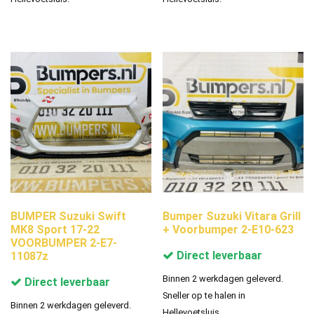
BUMPER Suzuki Swift
Bumper Suzuki Vitara Grill
MK8 Sport 17-22
+ Voorbumper 2-E10-623
VOORBUMPER 2-E7-
Direct leverbaar
11087z
Binnen 2 werkdagen geleverd.
Direct leverbaar
Sneller op te halen in
Binnen 2 werkdagen geleverd.
Hellevoetsluis.