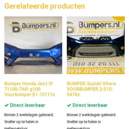
Gerelateerde producten
Bumper Honda Jazz IV
BUMPER Suzuki Vitara
71100-TAR-g100
VOORBUMPER 2-E10-
Voorbumper E1-15111z
5474z
Direct leverbaar
Direct leverbaar
Binnen 2 werkdagen geleverd.
Binnen 2 werkdagen geleverd.
Sneller op te halen in
Sneller op te halen in
Hellevoetsluis.
Hellevoetsluis.