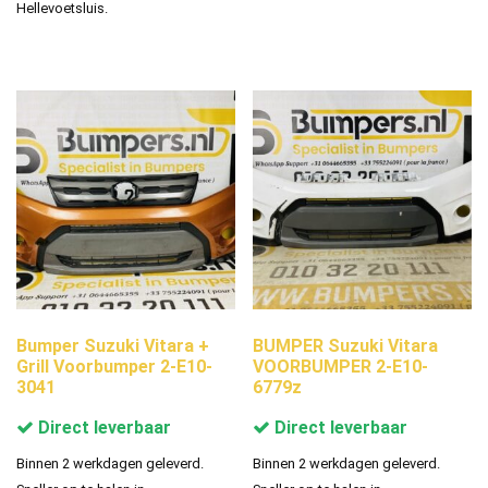
Hellevoetsluis.
Bumper Suzuki Vitara +
BUMPER Suzuki Vitara
Grill Voorbumper 2-E10-
VOORBUMPER 2-E10-
3041
6779z
Direct leverbaar
Direct leverbaar
Binnen 2 werkdagen geleverd.
Binnen 2 werkdagen geleverd.