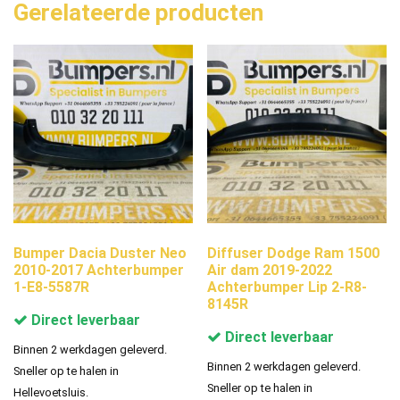
Gerelateerde producten
Bumper Dacia Duster Neo
Diffuser Dodge Ram 1500
2010-2017 Achterbumper
Air dam 2019-2022
1-E8-5587R
Achterbumper Lip 2-R8-
8145R
Direct leverbaar
Direct leverbaar
Binnen 2 werkdagen geleverd.
Binnen 2 werkdagen geleverd.
Sneller op te halen in
Sneller op te halen in
Hellevoetsluis.