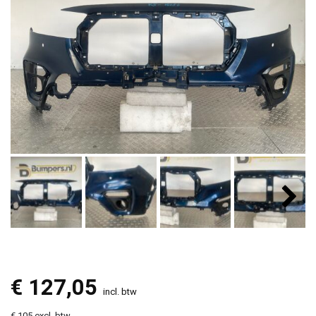
€
127,05
incl. btw
€ 105 excl. btw