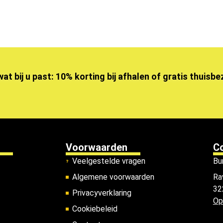
wat bij u past: 10% korting bij afhalen of gratis thuisb
Voorwaarden
C
Veelgestelde vragen
Bu
Algemene voorwaarden
Ra
32
Privacyverklaring
Op
Cookiebeleid