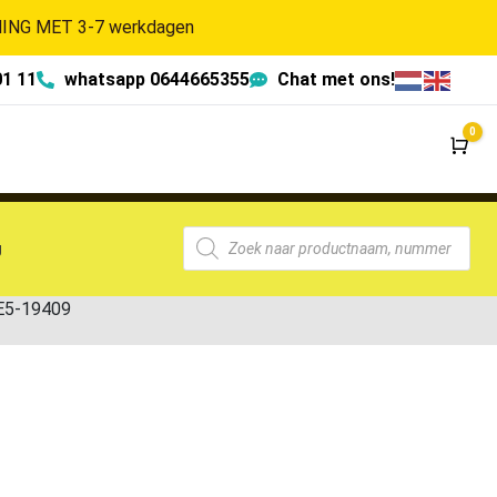
NG MET 3-7 werkdagen
01 11
whatsapp 0644665355
Chat met ons!
0
Wi
g
 E5-19409