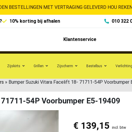
EN BESTELLINGEN MET VERTRAGING GELEVERD HOU REKENI
?
10% korting bij afhalen
010 322 
Klantenservice
Zijskirts
Grillen
Zijscherm
Bestelbus
Verlichtin
rs
»
Bumper Suzuki Vitara Facelift 18- 71711-54P Voorbumper
8- 71711-54P Voorbumper E5-19409
€
139,15
incl. btw