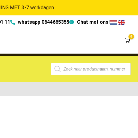
NG MET 3-7 werkdagen
01 11
whatsapp 0644665355
Chat met ons!
0
Wi
g