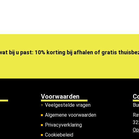
wat bij u past: 10% korting bij afhalen of gratis thuisb
Voorwaarden
C
Veelgestelde vragen
Bu
Algemene voorwaarden
Ra
32
Privacyverklaring
Op
Cookiebeleid