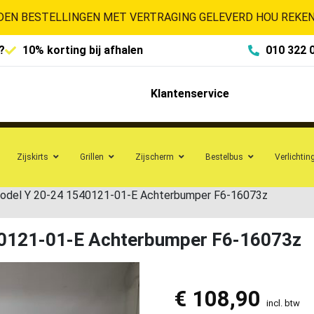
EN BESTELLINGEN MET VERTRAGING GELEVERD HOU REKENI
?
10% korting bij afhalen
010 322 
Klantenservice
Zijskirts
Grillen
Zijscherm
Bestelbus
Verlichtin
odel Y 20-24 1540121-01-E Achterbumper F6-16073z
40121-01-E Achterbumper F6-16073z
€
108,90
incl. btw