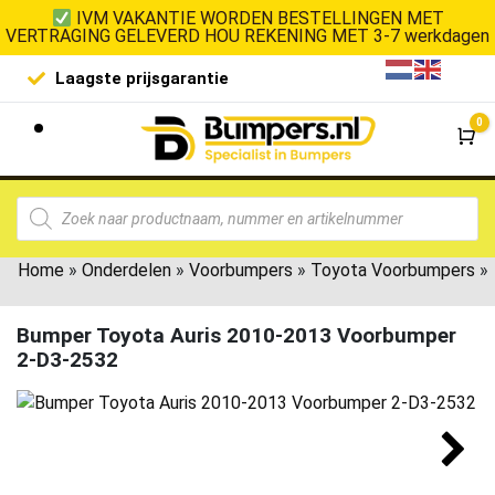
IVM VAKANTIE WORDEN BESTELLINGEN MET
VERTRAGING GELEVERD HOU REKENING MET 3-7 werkdagen
Laagste prijsgarantie
De goedko
0
Wi
Home
»
Onderdelen
»
Voorbumpers
»
Toyota Voorbumpers
»
Bumper Toyota Auris 2010-2013 Voorbumper
2-D3-2532