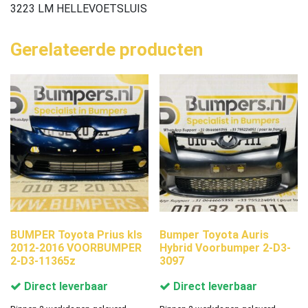
3223 LM HELLEVOETSLUIS
Gerelateerde producten
BUMPER Toyota Prius kls
Bumper Toyota Auris
2012-2016 VOORBUMPER
Hybrid Voorbumper 2-D3-
2-D3-11365z
3097
Direct leverbaar
Direct leverbaar