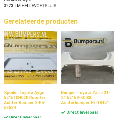
3223 LM HELLEVOETSLUIS
Gerelateerde producten
Spoiler Toyota Aygo
Bumper Toyota Yaris 21-
521510H020 Rooster
24 52159-K0030
Achter Bumper 2-R5-
Achterbumper F3-18421
6862R
Direct leverbaar
Direct leverbaar