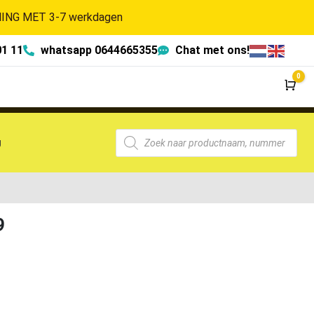
NG MET 3-7 werkdagen
01 11
whatsapp 0644665355
Chat met ons!
0
Wi
g
9