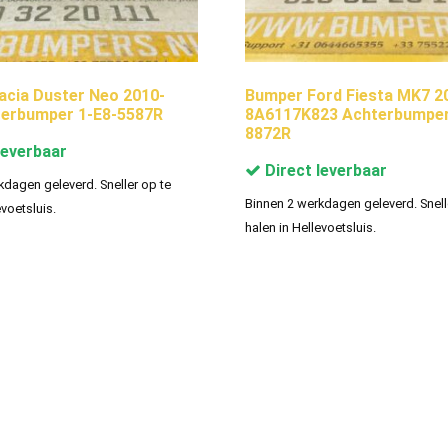
cia Duster Neo 2010-
Bumper Ford Fiesta MK7 2
terbumper 1-E8-5587R
8A6117K823 Achterbumper
8872R
leverbaar
Direct leverbaar
kdagen geleverd. Sneller op te
Binnen 2 werkdagen geleverd. Snell
evoetsluis.
halen in Hellevoetsluis.