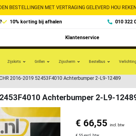
EN BESTELLINGEN MET VERTRAGING GELEVERD HOU REKENI
?
10% korting bij afhalen
010 322 
Klantenservice
Zijskirts
Grillen
Zijscherm
Bestelbus
Verlichtin
 CHR 2016-2019 52453F4010 Achterbumper 2-L9-12489
52453F4010 Achterbumper 2-L9-1248
€
66,55
incl. btw
€ 55 excl. btw