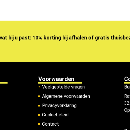
wat bij u past: 10% korting bij afhalen of gratis thuisb
Voorwaarden
C
Veelgestelde vragen
Bu
Algemene voorwaarden
Ra
32
Privacyverklaring
Op
Cookiebeleid
Contact