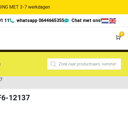
NG MET 3-7 werkdagen
01 11
whatsapp 0644665355
Chat met ons!
0
Wi
g
7
F6-12137