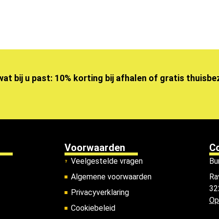
wat bij u past: 10% korting bij afhalen of gratis thuisb
Voorwaarden
C
Veelgestelde vragen
Bu
Algemene voorwaarden
Ra
32
Privacyverklaring
Op
Cookiebeleid