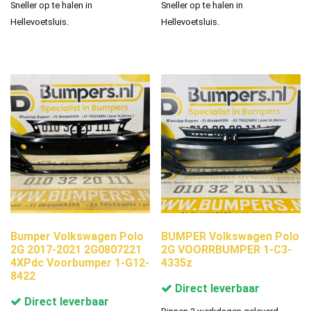
Sneller op te halen in
Sneller op te halen in
Hellevoetsluis.
Hellevoetsluis.
Bumper Volkswagen Polo
BUMPER Volkswagen Polo
2G 2017-2021 2G0807221
2G VOORRBUMPER 1-C3-
4XPdc Voorbumper 1-G12-
4335z
8422
Direct leverbaar
Direct leverbaar