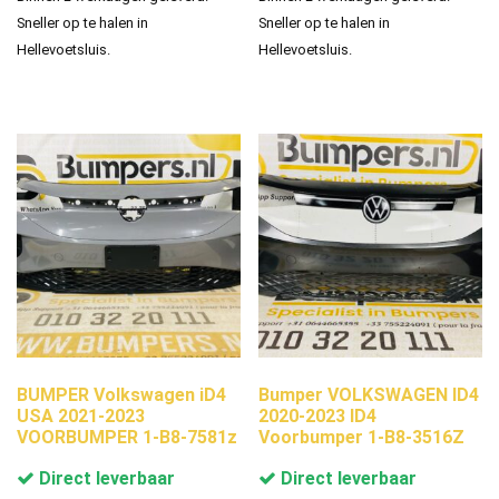
Sneller op te halen in
Sneller op te halen in
Hellevoetsluis.
Hellevoetsluis.
BUMPER Volkswagen iD4
Bumper VOLKSWAGEN ID4
USA 2021-2023
2020-2023 ID4
VOORBUMPER 1-B8-7581z
Voorbumper 1-B8-3516Z
Direct leverbaar
Direct leverbaar