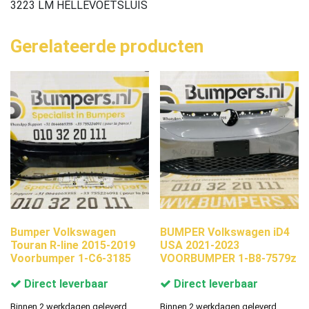
3223 LM HELLEVOETSLUIS
Gerelateerde producten
Bumper Volkswagen
BUMPER Volkswagen iD4
Touran R-line 2015-2019
USA 2021-2023
Voorbumper 1-C6-3185
VOORBUMPER 1-B8-7579z
Direct leverbaar
Direct leverbaar
Binnen 2 werkdagen geleverd.
Binnen 2 werkdagen geleverd.