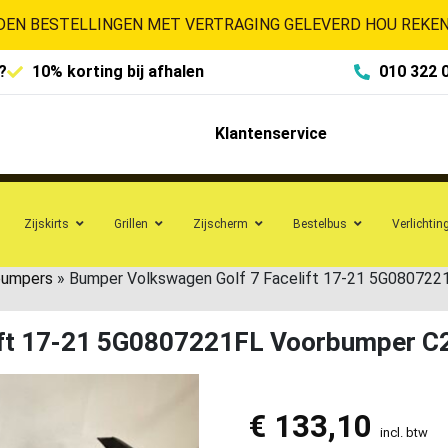
EN BESTELLINGEN MET VERTRAGING GELEVERD HOU REKENI
?
10% korting bij afhalen
010 322 
Klantenservice
Zijskirts
Grillen
Zijscherm
Bestelbus
Verlichtin
bumpers
»
Bumper Volkswagen Golf 7 Facelift 17-21 5G08072
ift 17-21 5G0807221FL Voorbumper C
€
133,10
incl. btw