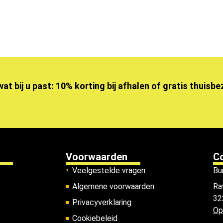
wat bij u past: 10% korting bij afhalen of gratis thuisb
Voorwaarden
C
Veelgestelde vragen
Bu
Algemene voorwaarden
Ra
32
Privacyverklaring
Op
Cookiebeleid