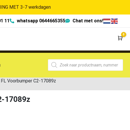
NG MET 3-7 werkdagen
01 11
whatsapp 0644665355
Chat met ons!
0
Wi
g
21FL Voorbumper C2-17089z
2-17089z